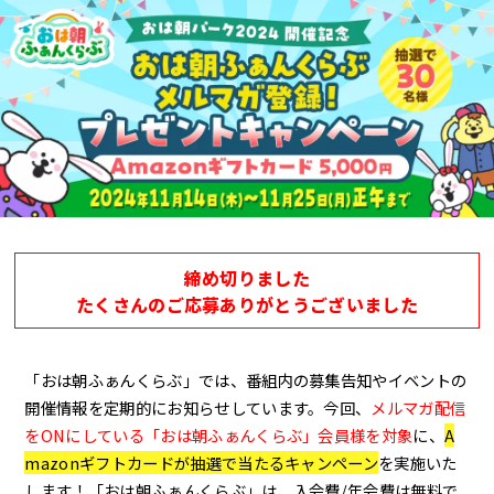
締め切りました
たくさんのご応募ありがとうございました
「おは朝ふぁんくらぶ」では、番組内の募集告知やイベントの
開催情報を定期的にお知らせしています。今回、
メルマガ配信
をONにしている「おは朝ふぁんくらぶ」会員様を対象
に、
A
mazonギフトカードが抽選で当たるキャンペーン
を実施いた
します！「おは朝ふぁんくらぶ」は、入会費/年会費は無料で