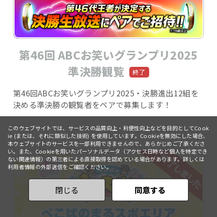
第46回 ABCお笑いグランプリ2025
準決勝観覧
第46回ABCお笑いグランプリ2025・決勝進出12組を
決める準決勝の観覧者をペアで募集します！
このウェブサイトでは、サービスの品質向上・利便性向上などを目的としてCook
ie (または、それに類似した技術) を使用しています。Cookieを無効にした場合、
本ウェブサイトのサービスを一部利用できませんので、あらかじめご了承くださ
い。また、Cookieを用いたパーソナルデータ（アクセス日時など個人を特定でき
ない関連情報）の第三者による直接取得を認めている場合があります。詳しくは
利用者情報の外部送信
をご確認ください。
閉じる
同意する